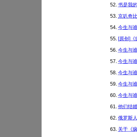
书是我
京叭奇
今生与
[原创]
今生与
今生与
今生与
今生与
今生与
他们结
俄罗斯
关于《