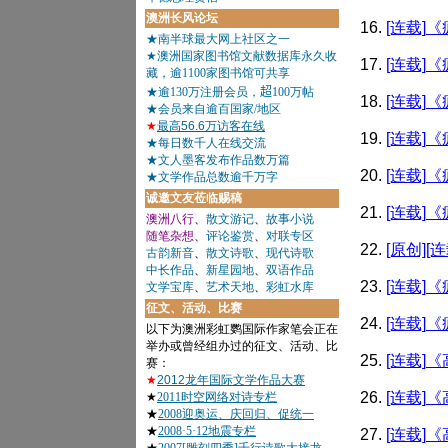
[连载]
[连载]
[连载]
[连载]
[连载]
[连载]
[原创][
[连载]
[连载]
[连载]
[连载]
[连载]