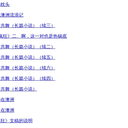
的枕头
比澳洲流浪记
谁共舞（长篇小说）（续三）
《疯狂》二、啊，这一对也是热锅底
谁共舞（长篇小说）（续二）
谁共舞（长篇小说）（续五）
谁共舞（长篇小说）（续六）
谁共舞（长篇小说）（续四）
谁共舞（长篇小说）
婚在澳洲
人在澳洲
疯狂》文稿的说明