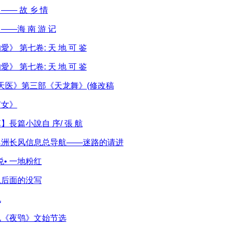
—— 故 乡 情
——海 南 游 记
》 第七卷: 天 地 可 鉴
》 第七卷: 天 地 可 鉴
《天医》第三部《天龙舞》(修改稿
有女》
】長篇小說自 序/ 張 航
澳洲长风信息总导航——迷路的请进
说• 一地粉红
思后面的没写
说
说《夜鸮》文始节选