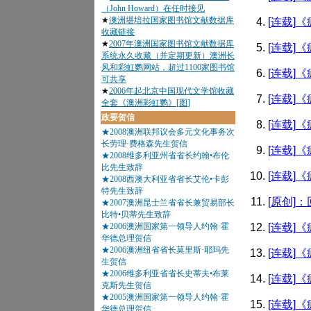
[连载]
[连载]
[连载]
[连载]
[连载]
[连载]
[连载]
[原创]
[连载]
[连载]
[连载]
[连载]