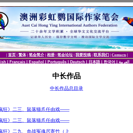
中长作品
中长作品总目录
《疯狂》二三、鼠落猫爪任由戏——
《疯狂》二三、鼠落猫爪任由戏——
《疯狂》二九、血战冤魂尽寄竹（上