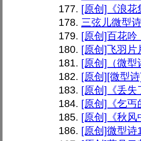
[原创]《浪花集
三弦儿微型诗选 十
[原创]百花吟
[原创]飞羽片片(
[原创]（微型
[原创][微型诗
[原创]《丢失
[原创]《乞丐
[原创]《秋风
[原创]微型诗10