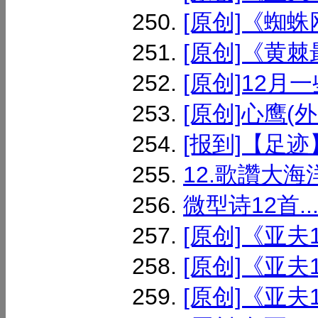
[原创]《蜘蛛网
[原创]《黄棘
[原创]12月一
[原创]心鹰(外1
[报到]【足迹】
12.歌讚大海洋 
微型诗12首..
[原创]《亚夫
[原创]《亚夫1
[原创]《亚夫1