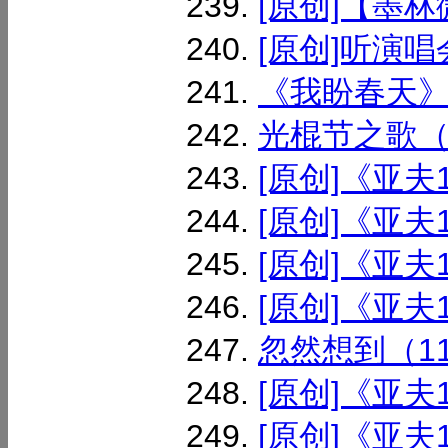
[原创]【墨林微
[原创]听演唱会
《我盼春天》(组
光棍节之歌（1
[原创]《亚夫1
[原创]《亚夫1
[原创]《亚夫1
[原创]《亚夫
忽然想到（11
[原创]《亚夫1
[原创]《亚夫