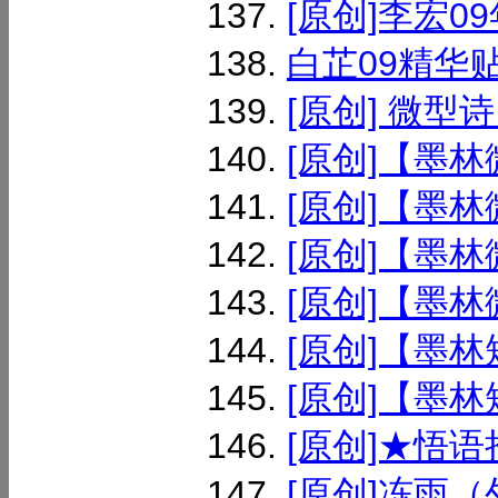
[原创]李宏09
白芷09精华贴.
[原创] 微型
[原创]【墨林
[原创]【墨林
[原创]【墨林
[原创]【墨林
[原创]【墨林
[原创]【墨林
[原创]★悟语
[原创]冻雨（外