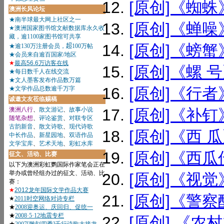
[原创]《蜘蛛》
[原创]《蝉噪》
[原创]《螃蟹》
[原创]《螺 号》
[原创]《行者》
[原创]《补钉》
[原创]《西 瓜》
[原创]《西瓜传
[原创]《视觉》
[原创]《警察醉
[原创] 《农村