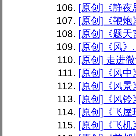
[原创]《静夜思
[原创]《鞭炮》
[原创]《题天
[原创]《风》..
[原创] 走进微诗
[原创]《风中》
[原创]《风景》
[原创]《风铃》
[原创]《飞屋
[原创]《飞机》