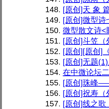
[原创]天 象 篇(
[原创]微型诗
微型散文诗<眺望
[原创]斗笠（外
[原创][原创]
[原创]无题(1).
在中微论坛二月
[原创]珠峰——
[原创]祝寿（外
[原创]线之歌（1