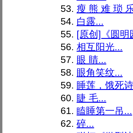
瘦 熊 难 琐 乐
白露...
[原创]《圆明
相互阳光...
眼 睛...
眼角笑纹...
睡莲，饿死诗人
睫 毛...
瞌睡第一吊...
碎...