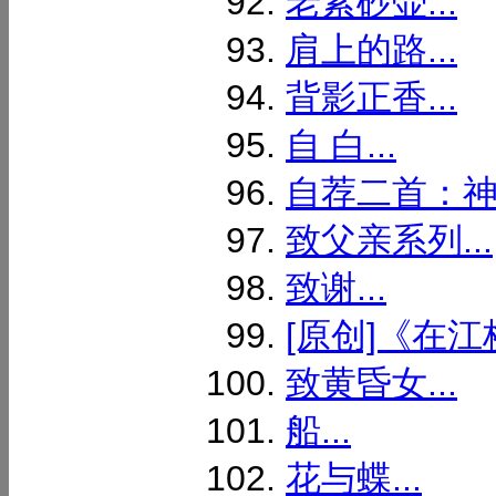
老紫砂壶...
肩上的路...
背影正香...
自 白...
自荐二首：神
致父亲系列...
致谢...
[原创]《在江桥
致黄昏女...
船...
花与蝶...