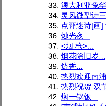
澳大利亚兔华（
灵风微型诗三首:
点评迷诗[画] 
烛光夜...
<烟 枪>...
烟花除旧岁...
烧香...
热烈欢迎南浦
热烈祝贺 双节
焖一锅饭...