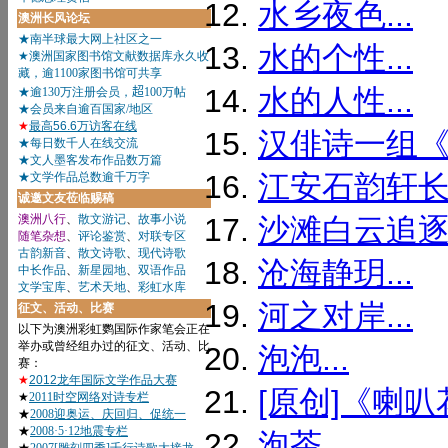
水乡夜色...
水的个性...
水的人性...
汉俳诗一组《
江安石韵轩长
沙滩白云追逐雪
沧海静玥...
河之对岸...
泡泡...
[原创]《喇叭花
泡茶...