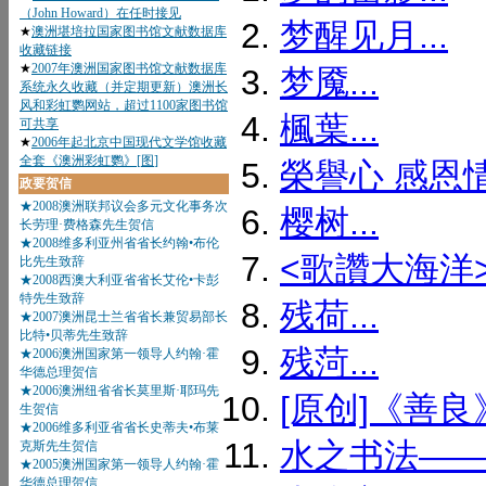
梦醒见月...
梦魇...
楓葉...
榮譽心 感恩情
樱树...
<歌讚大海洋>
残荷...
残菏...
[原创]《善良》
水之书法——