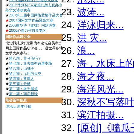
波涛...
洋泳归来...
洪 灾...
浪...
海，水床上的月
海之夜...
海洋风光...
深秋不写落叶的
滨江拍摄...
[原创]《嗑瓜子