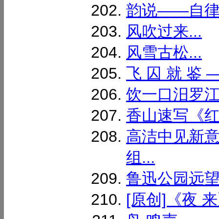
韵说——自律体
风吹过来...
风雪古松...
飞 囚 就 鉴
饮一口汨罗江.
香山速写《红叶
高洁中见新
组...
鲁迅公园远望小
[原创]《夜 来》