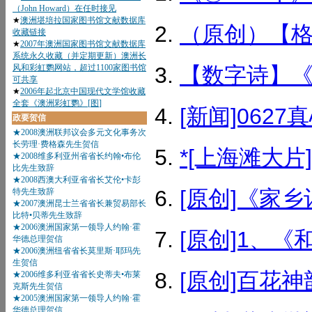
（原创）【格
【数字诗】《0
[新闻]0627
*[上海滩大片]
[原创]《家乡
[原创]1、《
[原创]百花神