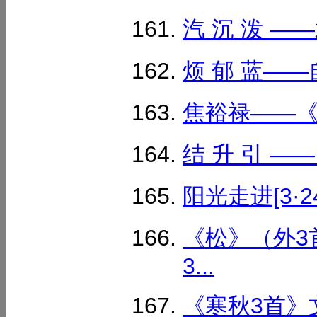
汽 沉 泼 —
烦 郁 蓝——
焦裕禄——《汉
结 升 引 —
阳光走进[3·24]
《松》（外3
3...
《寒秋3首》文