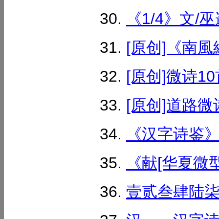
《1/4》文/巫
[原创]《南風細
[原创]微诗10首
[原创]道路微
《汉字诗鉴》
《献[华夏微型
壹贰叁肆陆柒捌