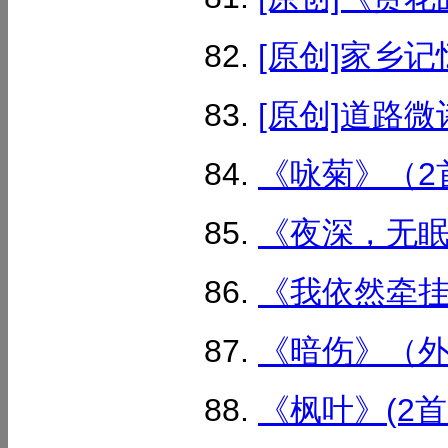
[原创]家乡记
[原创]道路微
《咏菊》（2首
《夜深，无眠》
《我依然牵挂的
《暗伤》（外2
《枫叶》(2首）