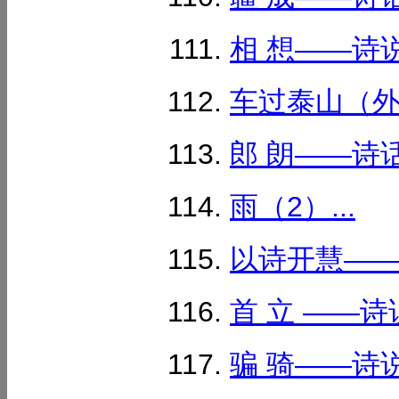
相 想——诗说汉
车过泰山（外2
郎 朗——诗话
雨（2）...
以诗开慧——汉
首 立 ——诗说
骗 骑——诗说