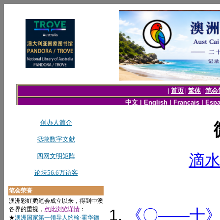
滴
《〇——十》文