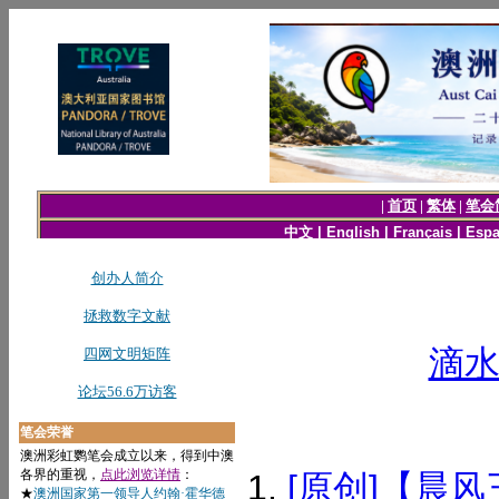
滴
[原创]【晨风