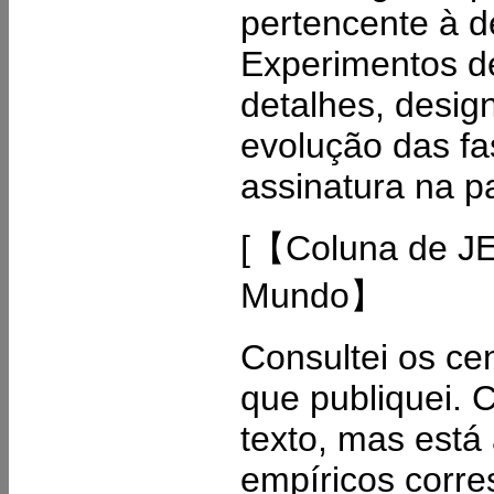
pertencente à de
Experimentos de 
detalhes, desig
evolução das fas
assinatura na par
[【Coluna de J
Mundo】
Consultei os ce
que publiquei.
texto, mas est
empíricos corre