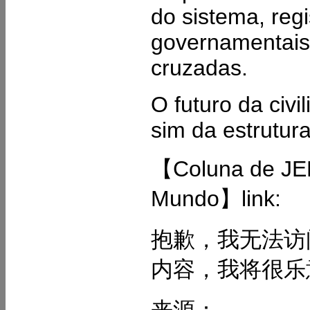
do sistema, regi
governamentais,
cruzadas.
O futuro da ci
sim da estrutur
【Coluna de JE
Mundo】link:
抱歉，我无法访
内容，我将很乐
来源：