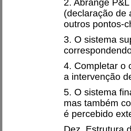
2. Abrange P&L
(declaração de 
outros pontos-c
3. O sistema su
correspondendo o
4. Completar o 
a intervenção d
5. O sistema fi
mas também con
é percebido ex
Dez, Estrutura d