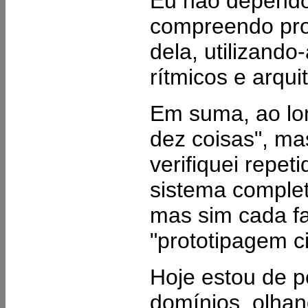
Eu não dependo 
compreendo prof
dela, utilizando
rítmicos e arqu
Em suma, ao lon
dez coisas", ma
verifiquei repe
sistema complet
mas sim cada f
"prototipagem ci
Hoje estou de p
domínios, olhan