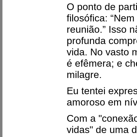
O ponto de part
filosófica: “Ne
reunião.” Isso 
profunda compr
vida. No vasto 
é efêmera; e c
milagre.
Eu tentei expre
amoroso em nív
Com a "conexão 
vidas" de uma 