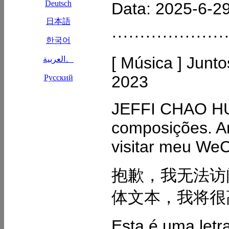
Data: 2025-6-2
····················
[ Música ] Junt
2023
JEFFI CHAO HUI
composições. Am
visitar meu WeC
抱歉，我无法访
体文本，我将很
Esta é uma letr