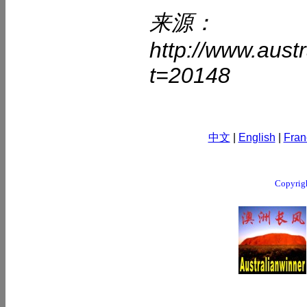
来源：
http://www.aust
t=20148