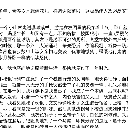
多年，青春岁月就像花儿一样凋谢陨落啦。这极易使人想起易安
。
我从一个小山村走进县城读书。游走在校园里的我穿着土气，举止
树，渴望生长，却又有一点儿不知所措。校园很小，一座5层楼
就是两个篮球场，其左下是必不可少的厕所。食堂在校外右后约2
的时候，那一条路上人潮涌动，争先恐后，你追我赶，就像一场
当然也有少数绅士淑女亲切地交谈，优雅地微笑，缓缓地行走的
水月静卧一样的恬淡悠闲。
去，我也平静地适应着新生活，很快就度过了一年时光。
那吃饭行列中注意到了一个独自行走的女同学，她长得恬静，面
脂玉。就像一只无形的手枪突然击中了我的灵魂一样，我呆呆地
，在那一刻，我好像不是我自己了，我成了一个木偶。后来我就
被人发现，我像一个有罪之人，内心既害怕又大胆，既痛苦又甜
天，我看见她吃了晚饭，文文静静地出了女生混合宿舍，上楼，
。哦，看来是矮一级的师妹。然后我就边拐弯下楼边回想她刚才
底小蓝花上衣，浅灰色裤子；什么鞋子？哦，白色的网球鞋。头
全梳在脑后，很随意地扎了一个马尾。印象最深的是脸：瓜子形
的微笑——即使是她独自一人仿佛也是满脸的微笑。