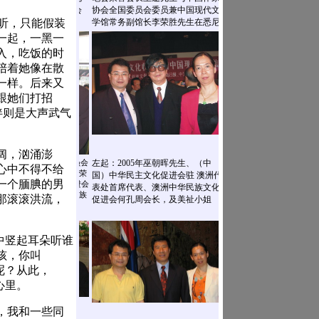
听，只能假装
一起，一黑一
入，吃饭的时
陪着她像在散
一样。后来又
跟她们打招
伴则是大声武气
阔，汹涌澎
心中不得不给
一个腼腆的男
那滚滚洪流，
暗中竖起耳朵听谁
孩，你叫
呢？从此，
心里。
，我和一些同