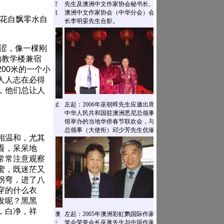
“花自飘零水自
羞涩，像一棵刚
的教学楼兼宿
00米的一个小
人人志在必得
，他们总让人
相温和，尤其
看，呆呆地
常常注意观察
蜜，既迷茫又
拐弯，进了八
穿的什么衣
发呢？黑黑
，白净，祥