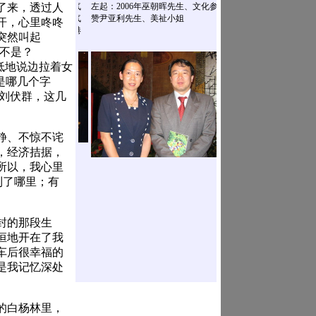
了来，透过人
汗，心里咚咚
突然叫起
那不是？
低低地说边拉着女
。是哪几个字
，刘伏群，这几
静、不惊不诧
，经济拮据，
所以，我心里
到了哪里；有
封的那段生
恒地开在了我
车后很幸福的
是我记忆深处
的白杨林里，