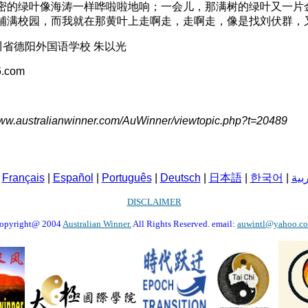
密的绿叶像海涛一样哗啦啦地响；一会儿，那满树的绿叶又一片
铺满校园，而我就在那黄叶上走啊走，走啊走，像是找刘伏群，
 四川省德阳外国语学校 朱以光
.com
w.australianwinner.com/AuWinner/viewtopic.php?t=20489