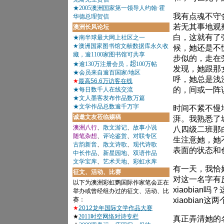
我有点魂不守
若无其事地观
白，这就有了
候，她还是不
步似的，走在
发现，她跟那
呼，她总是浅
的，间或一阵
时间不紧不慢
湃。我熟悉了
八四级二班那
生注意她，她
表面的状态和
有一天，我恰好
对这一名字有
xiaobia
xiaobia
真正弄清她的