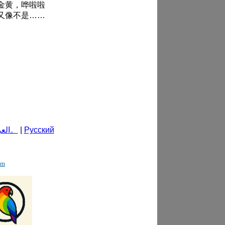
金黄，哗啦啦
又像不是……