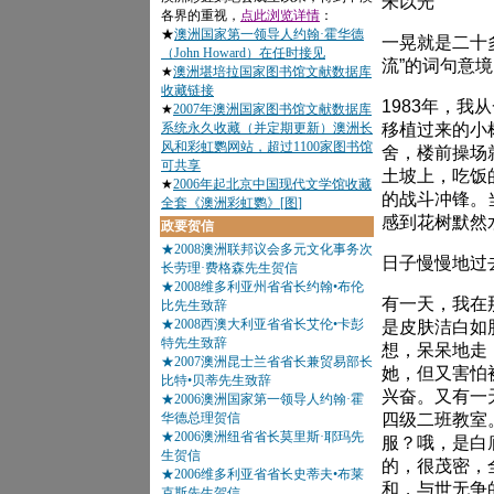
朱以光
一晃就是二十
流”的词句意境
1983年，
移植过来的小
舍，楼前操场
土坡上，吃饭
的战斗冲锋。
感到花树默然
日子慢慢地过
有一天，我在
是皮肤洁白如
想，呆呆地走
她，但又害怕
兴奋。又有一
四级二班教室
服？哦，是白
的，很茂密，
和，与世无争