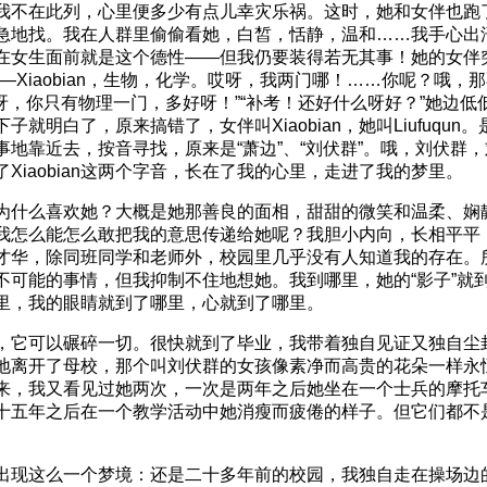
我不在此列，心里便多少有点儿幸灾乐祸。这时，她和女伴也跑
急地找。我在人群里偷偷看她，白皙，恬静，温和……我手心出
在女生面前就是这个德性——但我仍要装得若无其事！她的女伴
—Xiaobian，生物，化学。哎呀，我两门哪！……你呢？哦，
n，哎呀，你只有物理一门，多好呀！”“补考！还好什么呀好？”她边
子就明白了，原来搞错了，女伴叫Xiaobian，她叫Liufuqun
事地靠近去，按音寻找，原来是“萧边”、“刘伏群”。哦，刘伏群
Xiaobian这两个字音，长在了我的心里，走进了我的梦里。
为什么喜欢她？大概是她那善良的面相，甜甜的微笑和温柔、娴
我怎么能怎么敢把我的意思传递给她呢？我胆小内向，长相平平
才华，除同班同学和老师外，校园里几乎没有人知道我的存在。
不可能的事情，但我抑制不住地想她。我到哪里，她的“影子”就
里，我的眼睛就到了哪里，心就到了哪里。
，它可以碾碎一切。很快就到了毕业，我带着独自见证又独自尘
地离开了母校，那个叫刘伏群的女孩像素净而高贵的花朵一样永
来，我又看见过她两次，一次是两年之后她坐在一个士兵的摩托
十五年之后在一个教学活动中她消瘦而疲倦的样子。但它们都不
出现这么一个梦境：还是二十多年前的校园，我独自走在操场边