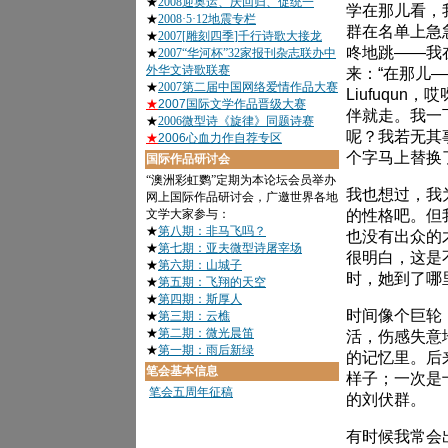
学在那儿看，
群在名单上急
咚地跳——我
来：“在那儿—
Liufuqu
伴就走。我一下
呢？我若无其
个字马上替换了
我也想过，我
的性格吧。但
也没有出众的
很明白，这是
时，她到了哪
时间像个巨轮
活，伤感失意
的记忆里。后
样子；一次是
的刘伏群。
有时候我常会