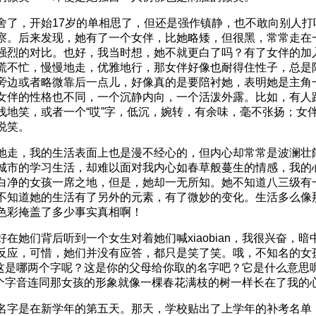
舍了，开始17岁的单相思了，但还是强作镇静，也不敢向别人打
察。后来发现，她有了一个女伴，比她略矮，但很黑，常常走在
强烈的对比。也好，我当时想，她不就更白了吗？有了女伴的加
慌不忙，慢慢地走，优雅地行，那女伴好像也耐得住性子，总是
旁边或者略微靠后一点儿，好像真的是要陪衬她，表明她是主角
女伴的性格也不同，一个沉静内向，一个活泼外露。比如，有人
浅地笑，或者一个“哎”字，低沉，婉转，有余味，毫不张扬；女
说笑。
地走，我的生活表面上也是漫不经心的，但内心却常常是波澜壮
城市的学习生活，却难以面对我内心如春草般蔓生的情感，我的
白净的女孩一席之地，但是，她却一无所知。她不知道八三级有
不知道她的生活有了另外的元素，有了微妙的变化。生活多么像
色彩掩盖了多少事实真相啊！
在她们背后听到一个女生对着她们喊xiaobian，我很兴奋，
反应，可惜，她们并没有应答，都只是笑了笑。哦，不知名的女
n吗？这是哪两个字呢？这是你的父母给你取的名字吧？它是什么意思
n这两个字音连同那女孩的形象就像一棵春花满枝的树一样长在了我的
名字是在新学年的第五天。那天，学校贴出了上学年的补考名单