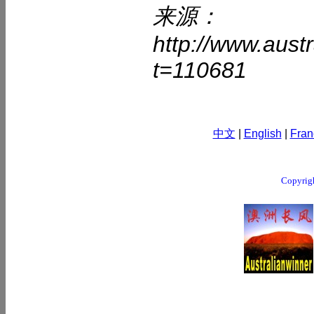
来源：
http://www.aust
t=110681