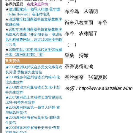
（一）
布谷鸟 从清明
衔来几粒春雨 布谷
布谷 农稼醒了
（二）
采桑 挦嫩
茶香诱得蛙鸣
蚕丝撩帘 张望夏影
来源：http://www.australianwinn