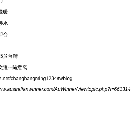
首）
送暖
涉水
即合
______
/15於台灣
選---隨意窩
uite.net/changhangming1234/twblog
w.australianwinner.com/AuWinner/viewtopic.php?t=661314