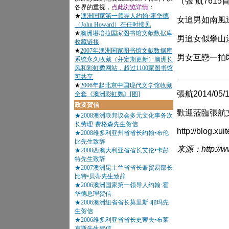
（張 航7615
女追男如南風
男追女似攀山
男女互戀一拍
___________
張航2014/05
歡迎蒞臨張航文
http://blog.x
来源：http://ww