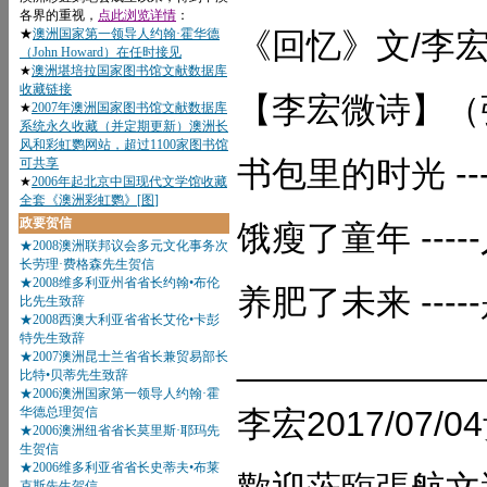
《回忆》文/李宏《
【李宏微诗】（張 
书包里的时光 -
饿瘦了童年 ---
养肥了未来 ---
____________
李宏2017/07/0