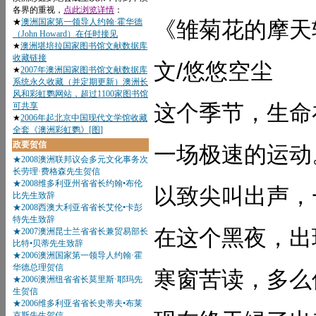
《雏菊花的摩天
文/悠悠空尘
这个季节，生命
一场极速的运动
以致尖叫出声，
在这个黑夜，出
寒窗苦读，多么